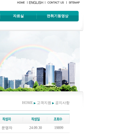
자료실
면취기동영상
HOME
고객지원
공지사항
▶
▶
운영자
24.09.30
19899