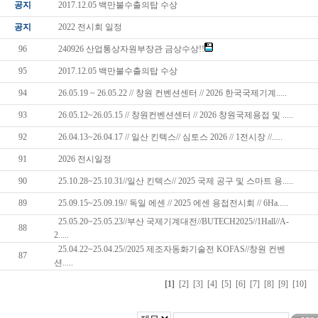
공지
2017.12.05 백만불수출의탑 수상
공지
2022 전시회 일정
96
240926 산업통상자원부장관 금상수상!!
95
2017.12.05 백만불수출의탑 수상
94
26.05.19 ~ 26.05.22 // 창원 컨벤션센터 // 2026 한국국제기계.....
93
26.05.12~26.05.15 // 창원컨벤션센터 // 2026 창원국제용접 및 .....
92
26.04.13~26.04.17 // 일산 킨텍스// 심토스 2026 // 1전시장 //.....
91
2026 전시일정
90
25.10.28~25.10.31//일산 킨텍스// 2025 국제 공구 및 스마트 용.....
89
25.09.15~25.09.19// 독일 에센 // 2025 에센 용접전시회 // 6Ha.....
25.05.20~25.05.23//부산 국제기계대전//BUTECH2025//1Hall//A-
88
2.....
25.04.22~25.04.25//2025 제조자동화기술전 KOFAS//창원 컨벤
87
션.....
[1]
[2]
[3]
[4]
[5]
[6]
[7]
[8]
[9]
[10]